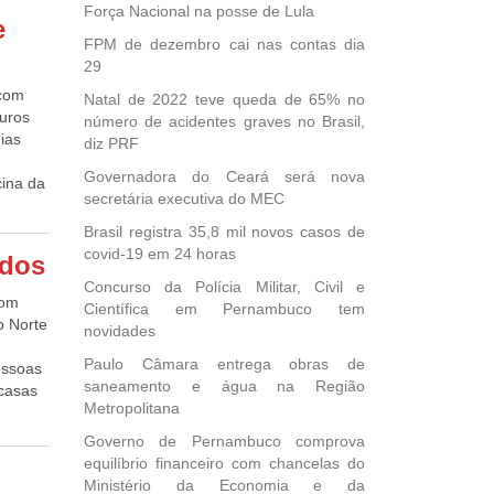
Força Nacional na posse de Lula
e
al do
FPM de dezembro cai nas contas dia
e
29
 com
Natal de 2022 teve queda de 65% no
uve uma
turos
número de acidentes graves no Brasil,
ias
diz PRF
 De
ital,
Governadora do Ceará será nova
cina da
ebral e
secretária executiva do MEC
ias,
ados em
Brasil registra 35,8 mil novos casos de
covid-19 em 24 horas
mento
idos
ntes
zados e
Concurso da Polícia Militar, Civil e
soas
ecoce
com
Científica em Pernambuco tem
ia é
o de
o Norte
novidades
aís e
 do
e
Paulo Câmara entrega obras de
eus
essoas
ilva,
saneamento e água na Região
 casas
dos
Metropolitana
erviço
tirada
tários
s e
Governo de Pernambuco comprova
s e
ederal
ser
equilíbrio financeiro com chancelas do
, o
rk estão
Ministério da Economia e da
vando