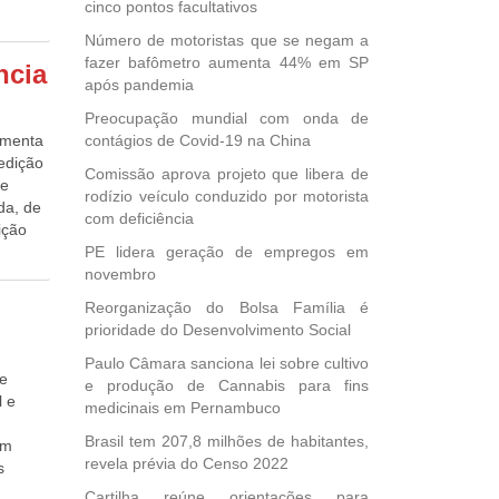
cinco pontos facultativos
itório
sde
Número de motoristas que se negam a
pulação
fazer bafômetro aumenta 44% em SP
ores
ncia
sez de
após pandemia
ra,
idemias
Preocupação mundial com onda de
A
aumenta
contágios de Covid-19 na China
parar
róprio
edição
 de
Comissão aprova projeto que libera de
e reais
ue
or que
rodízio veículo conduzido por motorista
dia de
da, de
nte é
com deficiência
ancia,
ição
é uma
na
PE lidera geração de empregos em
aís
de
novembro
grande
5
Reorganização do Bolsa Família é
ade e
gunda
prioridade do Desenvolvimento Social
presas
os. O
4 mil
Paulo Câmara sanciona lei sobre cultivo
 e
o de
e produção de Cannabis para fins
/PE)
l e
entre
medicinais em Pernambuco
am
Brasil tem 207,8 milhões de habitantes,
em
ração
revela prévia do Censo 2022
s
Cartilha reúne orientações para