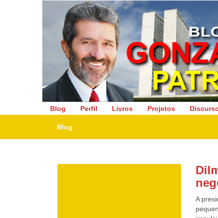
Deputado Federal
Blog
Perfil
Livros
Projetos
Discurs
Blog
Dil
neg
A pres
pequen