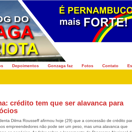
Gonzaga Patriota
os
Depoimentos
Gonzaga faz
Fotos
Contato
Es
ma: crédito tem que ser alavanca para
ócios
identa Dilma Rousseff afirmou hoje (29) que a concessão de crédito pa
os empreendedores não pode ser um peso, mas uma alavanca que