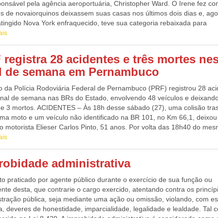
ponsável pela agência aeroportuária, Christopher Ward. O Irene fez c
es de novaiorquinos deixassem suas casas nos últimos dois dias e, ago
atingido Nova York enfraquecido, teve sua categoria rebaixada para
tade tropical. Os aeroportos John F. Kennedy International, Newark e
ais
dia foram fechados no sábado à noite devido à aproximação do furacã
o de suspender a atividade dos aeroportos levou ao cancelamento de
 registra 28 acidentes e três mortes ne
es de voos. A tempestade provocou 12 mortos em cinco estados da cos
al de semana em Pernambuco
orte-americana, segundo indicaram as autoridades. Fonte: Agência Bra
o Deputado Federal GONZAGA PATRIOTA (PSB/PE)
o da Polícia Rodoviária Federal de Pernambuco (PRF) registrou 28 ac
final de semana nas BRs do Estado, envolvendo 48 veículos e deixand
s e 3 mortos. ACIDENTES – Às 18h desse sábado (27), uma colisão tras
uma moto e um veículo não identificado na BR 101, no Km 66,1, deixo
o motorista Elieser Carlos Pinto, 51 anos. Por volta das 18h40 do mes
t Uno capotou na saída da pista, no Km 341, da BR 232, em Custódia,
ais
 Pernambucano. O acidente deixou 1 ferido, Genival Ferreira de Araújo
e um morto, Anaildo Moreno da Silva, de 54 anos. Já na manhã deste
robidade administrativa
o (28), uma colisão transversal na BR-116, Km 52, no município de C
um caminhão MB L1513, com placa de São Paulo, e uma moto, deixou 
o praticado por agente público durante o exercício de sua função ou
s e um morto, a passageira da motocicleta, Maria Aparecida dos Santos
nte desta, que contrarie o cargo exercido, atentando contra os princíp
Fonte: NE10 Blog do Deputado Federal GONZAGA PATRIOTA (PSB/PE
stração pública, seja mediante uma ação ou omissão, violando, com es
, deveres de honestidade, imparcialidade, legalidade e lealdade. Tal c