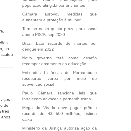
emente
população atingida por enchentes
ao
m que a
Câmara aprovou medidas que
s,
aumentam a proteção à mulher
m a
ainda
dável,
Termina nesta quinta prazo para sacar
va,
o, diz
al que
abono PIS/Pasep 2020
 St.
ções
Brasil bate recorde de mortes por
como
nceito
n, na
dengue em 2022
um
u seja,
escutou
al de
es, o
Novo governo terá como desafio
do
ores
ridas,
recompor orçamento da educação
ra
onde a
ura.
Entidades históricas de Pernambuco
s e
m com
receberão verba por meio de
o
com
subvenção social
Fonte:
ia O
 visto
Paulo Câmara sanciona leis que
odos os
fortalecem advocacia pernambucana
rviços
ão de
bjetivo
Mega da Virada deve pagar prêmio
 três
 Blog
recorde de R$ 500 milhões, estima
e anos
caixa
e,
Ministério da Justiça autoriza ação da
ens