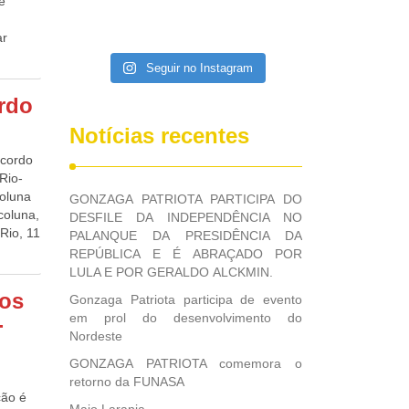
e
ar
s 8% ao
Seguir no Instagram
emanal
is como
ordo
. “É
ais
Notícias recentes
 para
acordo
Rio-
os
coluna
GONZAGA PATRIOTA PARTICIPA DO
ca
coluna,
DESFILE DA INDEPENDÊNCIA NO
654
Rio, 11
PALANQUE DA PRESIDÊNCIA DA
ara
contra
REPÚBLICA E É ABRAÇADO POR
das e,
âncias,
LULA E POR GERALDO ALCKMIN.
i criar
s
tos
Gonzaga Patriota participa de evento
log do
nho de
em prol do desenvolvimento do
-
Nordeste
GONZAGA PATRIOTA comemora o
retorno da FUNASA
ção é