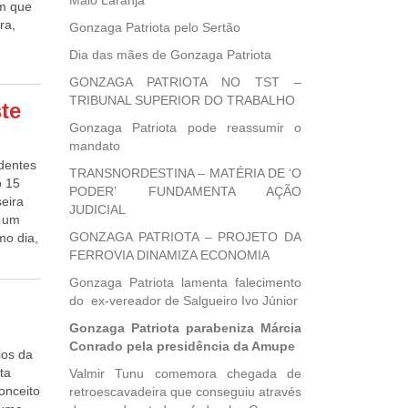
Maio Laranja
om que
ra,
Gonzaga Patriota pelo Sertão
Dia das mães de Gonzaga Patriota
o. A
GONZAGA PATRIOTA NO TST –
TRIBUNAL SUPERIOR DO TRABALHO
ste
ta
Gonzaga Patriota pode reassumir o
sil
mandato
identes
TRANSNORDESTINA – MATÉRIA DE ‘O
o 15
PODER’ FUNDAMENTA AÇÃO
eira
JUDICIAL
u um
GONZAGA PATRIOTA – PROJETO DA
mo dia,
FERROVIA DINAMIZA ECONOMIA
 no
, 45
Gonzaga Patriota lamenta falecimento
do ex-vereador de Salgueiro Ivo Júnior
abrobó
Gonzaga Patriota parabeniza Márcia
2
Conrado pela presidência da Amupe
, 44
ios da
)
ta
Valmir Tunu comemora chegada de
onceito
retroescavadeira que conseguiu através