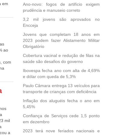
a em
Ano-novo: fogos de artifício exigem
egundo
ntrada
prudência e manuseio correto
ião
3,2 mil jovens são aprovados no
ue não
Encceja
em
ar
Jovens que completam 18 anos em
os
2023 podem fazer Alistamento Militar
das
ens
Obrigatório
% ao
41
Cobertura vacinal e redução de filas na
ábio
saúde são desafios do governo
s, com
, que
ama
s da
Ibovespa fecha ano com alta de 4,69%
 as
oto,
e dólar com queda de 5,3%
ra 8%,
ves. O
Paulo Câmara entrega 13 veículos para
a
transporte de crianças com deficiência
 em
para o
Inflação dos aluguéis fecha o ano em
o
5,45%
imos
stimos,
ia
Confiança de Serviços cede 1,5 ponto
23 mil
em dezembro
a
do
2023 terá nove feriados nacionais e
icou a