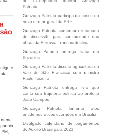
 uma
do ex-deputado federal Gonzaga
or
Patriota
,
Gonzaga Patriota participa da posse do
,
novo diretor-geral da PRF
a
um
isão
Gonzaga Patriota comemora retomada
ujeitos
de discussão para continuidade das
 mais
obras da Ferrovia Transnordestina
contra
Gonzaga Patriota entrega trator em
eitos
s
Bezerros
to
tamente
Gonzaga Patriota discute agricultura do
ntigo e
pensão
Vale do São Francisco com ministro
data
zes o
Paulo Teixeira
7 mil
tração
ga em
Gonzaga Patriota entrega livro que
mo tal
conta sua trajetória política ao prefeito
ado
ados,
João Campos
tração
edy
Gonzaga Patriota lamenta atos
o
 –
e pós-
antidemocráticos ocorridos em Brasília
 será
o numa
ireito a
Divulgado calendário de pagamentos
mpanhia
ina-PE.
á de
do Auxílio Brasil para 2023
à PM,
 entre