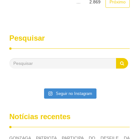
…
2.869
Próximo
brasileiros”, afirmou. Fonte: Blog do Magno Martins Blog do
Deputado Federal GONZAGA PATRIOTA (PSB/PE)
Pesquisar
Seguir no Instagram
Notícias recentes
GONZAGA PATRIOTA PARTICIPA DO DESFILE DA