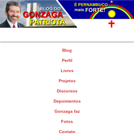
Gonzaga Patriota
Deputado Federal
Blog
Perfil
Livros
Projetos
Discursos
Depoimentos
Gonzaga faz
Fotos
Contato