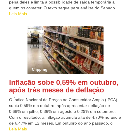
participam do conselho político da transição. Também
pena deles e limita a possibilidade de saída temporária a
participaram da reunião o vice-presidente eleito, Geraldo
quem os cometer. O texto segue para análise do Senado.
Alckmin, e a cúpula do gabinete de transição, liderado pelos
Pelo projeto, por exemplo, passam a constar como
Leia Mais
ex-ministros Gleisi Hoffmann e Aloizio Mercadante.
hediondos os crimes de: Lesão corporal dolosa de natureza
gravíssima e lesão corporal seguida de morte quando
praticadas contra criança ou adolescente;Corrupção de
menores;Satisfação de lascívia mediante presença de
criança ou adolescente;Favorecimento da prostituição ou de
outra forma de exploração sexual de criança, ou
adolescente ou de vulnerável;Divulgação de cena de
estupro ou de cena de estupro de vulnerável, de cena de
sexo ou de pornografia;Produzir, reproduzir, dirigir,
Clipping
fotografar, filmar ou registrar, por qualquer meio, cena de
sexo explícito ou pornográfica, envolvendo criança ou
Inflação sobe 0,59% em outubro,
adolescente;Submeter criança ou adolescente à
após três meses de deflação
prostituição, ou à exploração sexual;Simular a participação
de menores de idade em cena de sexo explícito, vender ou
O Índice Nacional de Preços ao Consumidor Amplo (IPCA)
armazenar fotografia, vídeo ou outro registro que contenha
subiu 0,59% em outubro, após apresentar deflação de
cena de sexo explícito ou pornográfica envolvendo criança
0,68% em julho, 0,36% em agosto e 0,29% em setembro.
ou adolescente;Aliciar, assediar, instigar ou constranger uma
Com o resultado, a inflação acumula alta de 4,70% no ano e
criança a praticar ato libidinoso por qualquer meio de
de 6,47% em 12 meses. Em outubro do ano passado, o
comunicação.A legislação considera como criança a
IPCA fechou em 1,25%. Os dados foram divulgados hoje
Leia Mais
pessoas de até doze anos de idade incompletos e como