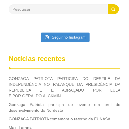
sofre resistência. Na semana passada, o ex-diretor da
empresa Guilherme Estrella solicitou que os pagamentos
sejam bloqueados. Ele cobra a divulgação de estudos para
comprovar que a distribuição não compromete a
competitividade da estatal. O pedido de Estrella, no entanto,
não deve seguir em frente. O presidente em exercício
Seguir no Instagram
do TCU (Tribunal de Contas da União), ministro Bruno
Dantas, afirmou na segunda-feira (7) que uma tramitação do
processo impede que qualquer decisão seja tomada ainda
Notícias recentes
nesta semana. Fonte: DP
GONZAGA PATRIOTA PARTICIPA DO DESFILE DA
INDEPENDÊNCIA NO PALANQUE DA PRESIDÊNCIA DA
REPÚBLICA E É ABRAÇADO POR LULA
E POR GERALDO ALCKMIN.
Gonzaga Patriota participa de evento em prol do
desenvolvimento do Nordeste
GONZAGA PATRIOTA comemora o retorno da FUNASA
Maio Laranja